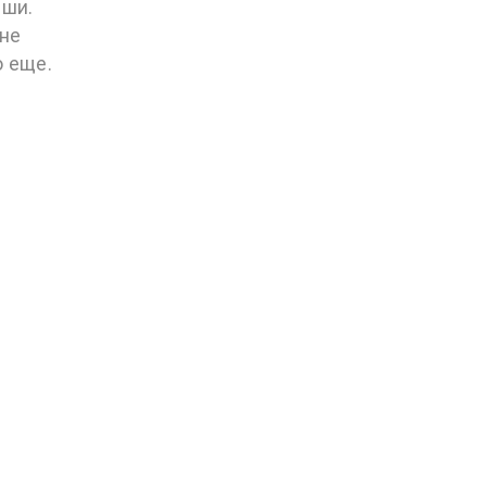
ыши.
 не
о еще.