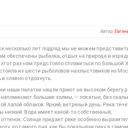
Автор
Евген
же несколько лет подряд мы не можем представит
нам обеспечены рыбалка, отдых на природе и изряд
В этот раз нам предстояло сплавиться по Большой 
остояла из шести рыболовов-нахлыстовиков из Мос
 и славно отдохнуть.
ски наши палатки нашли приют на высоком берегу р
 напоминают большие холмы, — покатые, без скал
й лапой облаков. Яркий, ветреный день. Река тече
ы низкий. Вода имеет какой-то собственный,
 оттенок. Солнце придает реке особенно выразите
оду до самого дна, как бы показывая реку в самом