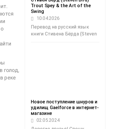
Trout Spey & the Art of the
ит.
Swing
яются
10.04.2026
ми
Перевод на русский язык
но
книги Стивена Бёрда (Steven
найти
ры
 голод,
в реке
Новое поступление шнуров и
удилищ Gaelforce в интернет-
магазине
02.05.2024
Дорогие друзья! Спешу