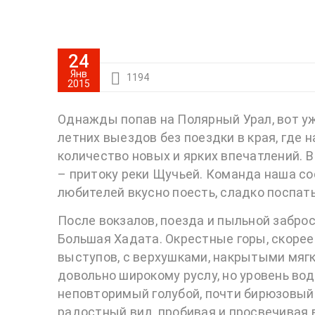
24
Янв
1194
2015
Однажды попав на Полярный Урал, вот у
летних выездов без поездки в края, где 
количество новых и ярких впечатлений. 
– притоку реки Щучьей. Команда наша с
любителей вкусно поесть, сладко поспать
После вокзалов, поезда и пыльной забро
Большая Хадата. Окрестные горы, скорее
выступов, с верхушками, накрытыми мягко
довольно широкому руслу, но уровень вод
неповторимый голубой, почти бирюзовый
радостный вид, пробивая и просвечивая в