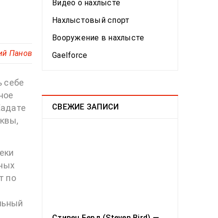
Видео о нахлысте
Нахлыстовый спорт
Вооружение в нахлысте
ий Панов
Gaelforce
ь себе
ное
СВЕЖИЕ ЗАПИСИ
Хадате
квы,
еки
ьных
т по
льный
Стивен Берд (Steven Bird) —