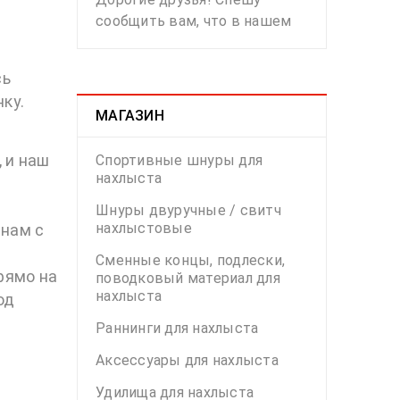
сообщить вам, что в нашем
сь
нку.
МАГАЗИН
 и наш
Спортивные шнуры для
нахлыста
Шнуры двуручные / свитч
нахлыстовые
 нам с
Сменные концы, подлески,
рямо на
поводковый материал для
нахлыста
од
Раннинги для нахлыста
Аксессуары для нахлыста
Удилища для нахлыста