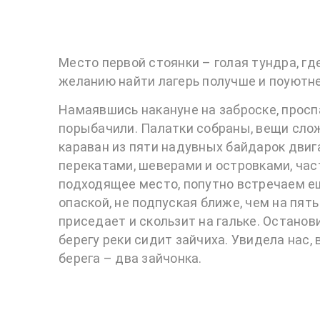
Место первой стоянки – голая тундра, где
желанию найти лагерь получше и поуютн
Намаявшись накануне на заброске, просп
порыбачили. Палатки собраны, вещи сло
караван из пяти надувных байдарок двига
перекатами, шеверами и островками, час
подходящее место, попутно встречаем еще
опаской, не подпуская ближе, чем на пять
приседает и скользит на гальке. Остано
берегу реки сидит зайчиха. Увидела нас, 
берега – два зайчонка.