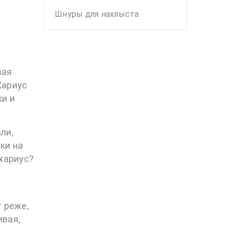
Шнуры для нахлыста
вая
Хариус
ки и
ли,
ки на
хариус?
 реже,
ивая,