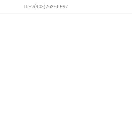
+7(903)762-09-92
ПО ХАДАТЕ.
Главная
›
Блог о нахлы