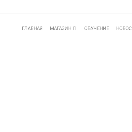
ГЛАВНАЯ
МАГАЗИН
ОБУЧЕНИЕ
НОВО
 НА БАЙДАРКАХ ПО ПОЛЯ
сте
›
Путешествия с нахлыстом
›
По Хадате. На бай