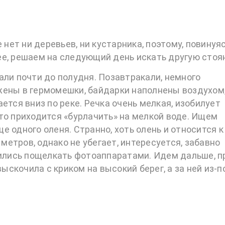
 нет ни деревьев, ни кустарника, поэтому, повинуя
ее, решаем на следующий день искать другую стоя
али почти до полудня. Позавтракали, немного
жены в гермомешки, байдарки наполнены воздухом,
ется вниз по реке. Речка очень мелкая, изобилует
то приходится «бурлачить» на мелкой воде. Ищем
 одного оленя. Странно, хоть олень и относится к
 метров, однако не убегает, интересуется, забавно
вились пощелкать фотоаппаратами. Идем дальше, п
выскочила с криком на высокий берег, а за ней из-п