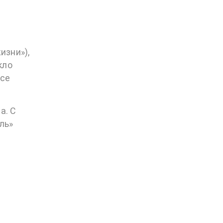
изни»),
кло
все
а. С
ль»