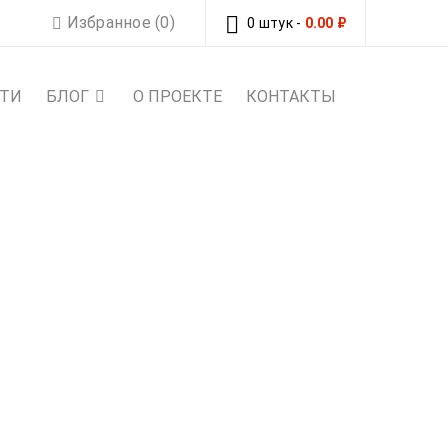
Избранное (0)
0 штук
-
0.00
₽
СТИ
БЛОГ
О ПРОЕКТЕ
КОНТАКТЫ
РНОМУ УРАЛУ
дарках по полярному Уралу