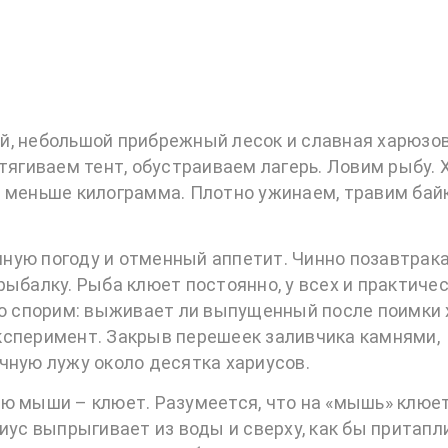
й, небольшой прибрежный лесок и славная харюзо
тягиваем тент, обустраиваем лагерь. Ловим рыбу. 
 меньше килограмма. Плотно ужинаем, травим бай
ную погоду и отменный аппетит. Чинно позавтрака
ыбалку. Рыба клюет постоянно, у всех и практичес
го спорим: выживает ли выпущенный после поимки 
ксперимент. Закрыв перешеек заливчика камнями,
чную лужу около десятка хариусов.
ю мыши – клюет. Разумеется, что на «мышь» клюет
иус выпрыгивает из воды и сверху, как бы притапл