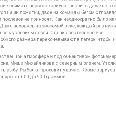
ние поймать первого хариуса говорить даже не сто
тся наши пожитки, двое из команды бегом отправл
 поклевок не приносят. Как неоднократно было на
 Даже находясь на знакомой реке, каждый раз нуж
ься к условиям ловли. Однако постепенно все
добного размера перекочевывают в лагерь, чтобы 
а.
ужественной атмосфере и под объективом фотокаме
она, Миши Михайликова с северным оленем. Утолив
ть рыбу. Рыбалка проходит удачно. Кроме хариуса 
мпляры от 600 до 900 граммов.