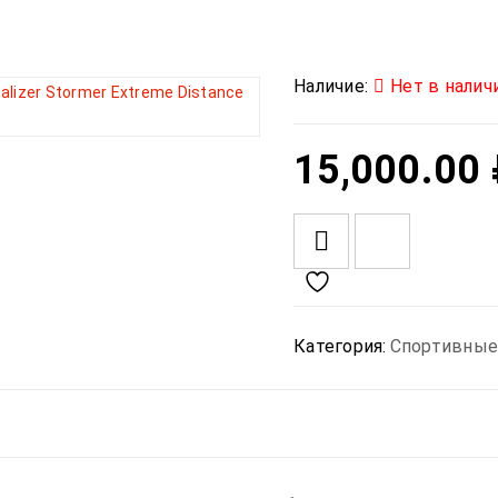
Наличие:
Нет в налич
15,000.00
<I CLASS="PE-7S-REFRESH-2"></I><SPAN CLASS="TS-TOOLTIP BUTTON-TOOLTIP">COMPARE</SPAN>
Категория:
Спортивные