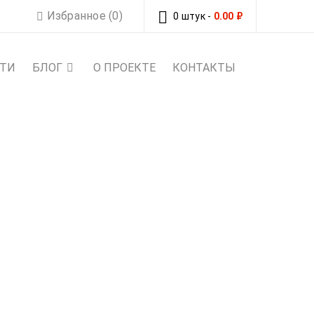
Избранное (0)
0 штук
-
0.00
₽
СТИ
БЛОГ
О ПРОЕКТЕ
КОНТАКТЫ
R STORMER EXTREME
55G
r Extreme Distance Overhead 65ft 55g