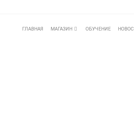
ГЛАВНАЯ
МАГАЗИН
ОБУЧЕНИЕ
НОВО
А GAELFORCE EQUALIZE
STANCE OVERHEAD 65FT 
нахлыста
›
Спортивная голова Gaelforce Equalizer Storme