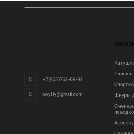
МАГАЗ
Катушк
Раннинг
+7(903)762-09-92
Спорти
peyfly@gmail.com
Шнуры 
Сменные
поводко
Аксесс
Одежда