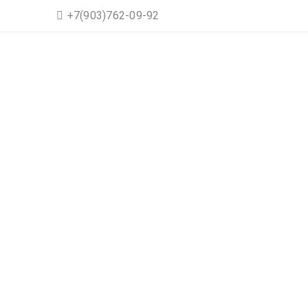
+7(903)762-09-92
СПОРТИВНАЯ ГОЛОВ
DI
Главная
›
Спортивные шнуры для 