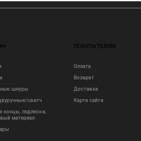
ИН
ПОКУПАТЕЛЯМ
и
Оплата
и
Возврат
вные шнуры
Доставка
двуручные/свитч
Карта сайта
 концы, подлески,
вый материал
уары