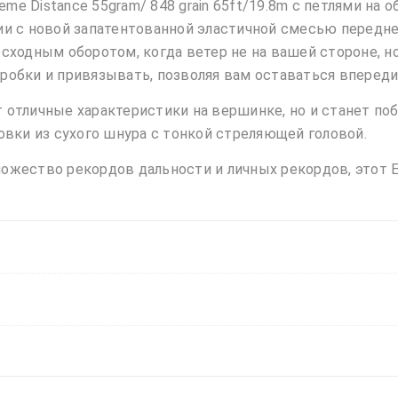
eme Distance 55gram/ 848 grain 65ft/19.8m с петлями на
и с новой запатентованной эластичной смесью передне
сходным оборотом, когда ветер не на вашей стороне, н
коробки и привязывать, позволяя вам оставаться впереди
ет отличные характеристики на вершинке, но и станет п
овки из сухого шнура с тонкой стреляющей головой.
множество рекордов дальности и личных рекордов, этот E