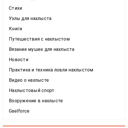
05
Сен
Евгений Панов
Стихи
638
2023
Узлы для нахлыста
Книги
Путешествия с нахлыстом
Вязание мушек для нахлыста
Новости
Практика и техника ловли нахлыстом
Видео о нахлысте
Нахлыстовый спорт
Вооружение в нахлысте
Gaelforce