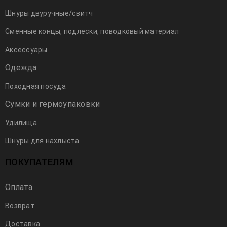
Май
Евгений Панов
701
Шнуры двуручные/свитч
2023
Сменные концы, подлески, поводковый материал
Аксессуары
Одежда
Походная посуда
Сумки и гермоупаковки
Удилища
Шнуры для нахлыста
ПОКУПАТЕЛЯМ
Оплата
Видео «Изготовление мушки для
Возврат
соревнований по типу SOR»
Доставка