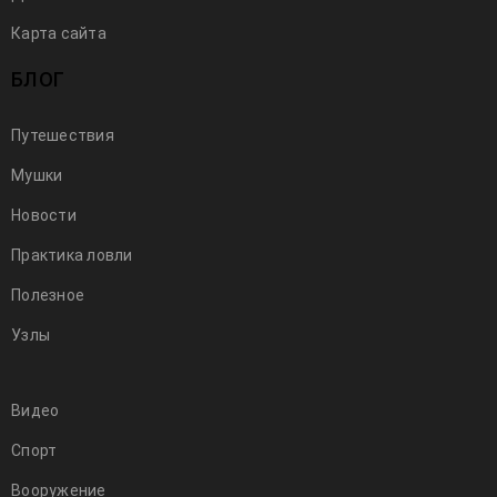
20
Карта сайта
Мар
Евгений Панов
644
2023
БЛОГ
Как изготовить "пушистик" и какие материалы
Путешествия
используются для "мушки" в соревнованиях SOR.
Реальные размеры и материалы.
Мушки
Новости
Практика ловли
Полезное
Узлы
Видео
Спорт
Вооружение