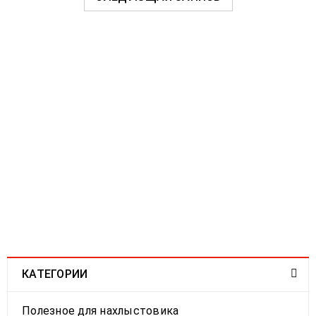
Похожие записи
КАТЕГОРИИ
Тест головы Gaelforce ESH #9
Полезное для нахлыстовика