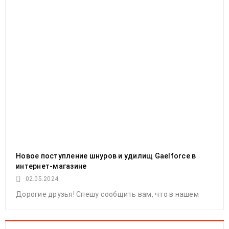
Современный спей кастинг (RIO’s Modern
Spey Casting), фильм. Часть II, на русском
языке
27
Май
Евгений Панов
581
2023
Новое поступление шнуров и удилищ Gaelforce в
Вторая часть фильма Современный спей кастинг
интернет-магазине
02.05.2024
Дорогие друзья! Спешу сообщить вам, что в нашем