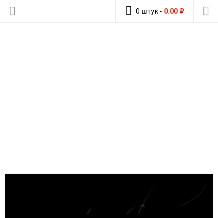
0 штук
-
0.00
₽
КАКИЕ БЫВАЮТ НАХЛЫСТОВЫЕ
КАТУШКИ
Главная
›
Блог о нахлысте
›
Видео о нахлысте
›
Какие бывают нахлыстовые катушки