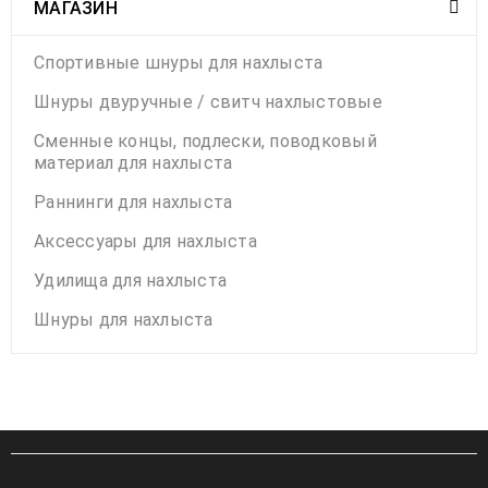
МАГАЗИН
Спортивные шнуры для нахлыста
Шнуры двуручные / свитч нахлыстовые
Сменные концы, подлески, поводковый
материал для нахлыста
Раннинги для нахлыста
Современный спей кастинг (RIO’s Modern
Аксессуары для нахлыста
Spey Casting), фильм. Часть I, на русском
Удилища для нахлыста
языке
Шнуры для нахлыста
27
Май
Евгений Панов
729
2023
Пожалуй, самый толковый фильм по спей-кастингу.
Таким он пока остается и по сей день.