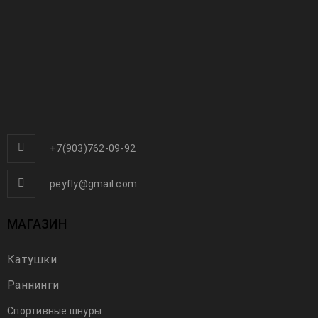
+7(903)762-09-92
peyfly@gmail.com
МАГАЗИН
Академия нахлыста, часть 3 — Хенрик
Катушки
Мортенсен, «Ловля на хитч: взламывая
секретный код», видео
Раннинги
Спортивные шнуры
22